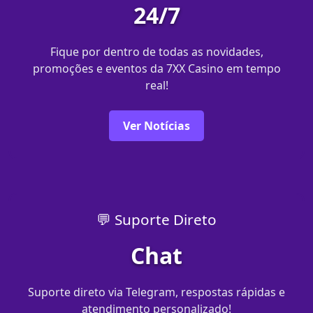
24/7
Fique por dentro de todas as novidades,
promoções e eventos da 7XX Casino em tempo
real!
Ver Notícias
💬 Suporte Direto
Chat
Suporte direto via Telegram, respostas rápidas e
atendimento personalizado!