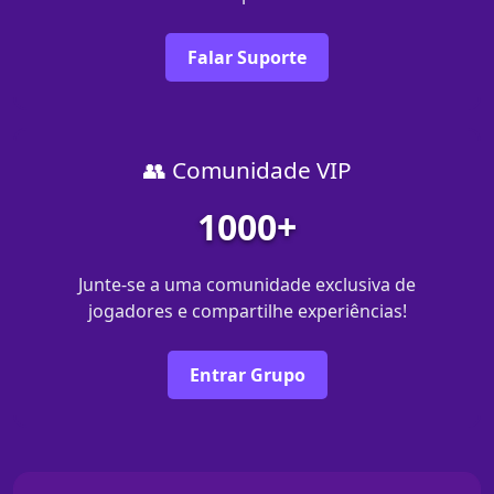
Falar Suporte
👥 Comunidade VIP
1000+
Junte-se a uma comunidade exclusiva de
jogadores e compartilhe experiências!
Entrar Grupo