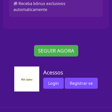
🎁 Receba bônus exclusivos
automaticamente
SEGUIR AGORA
Acessos
Login
Registrar-se