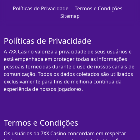
Políticas de Privacidade
Termos e Condições
Sitemap
Políticas de Privacidade
A 7XX Casino valoriza a privacidade de seus usuários e
está empenhada em proteger todas as informações
pessoais fornecidas durante o uso de nossos canais de
comunicação. Todos os dados coletados são utilizados
exclusivamente para fins de melhoria contínua da
experiência de nossos jogadores.
Termos e Condições
Os usuários da 7XX Casino concordam em respeitar