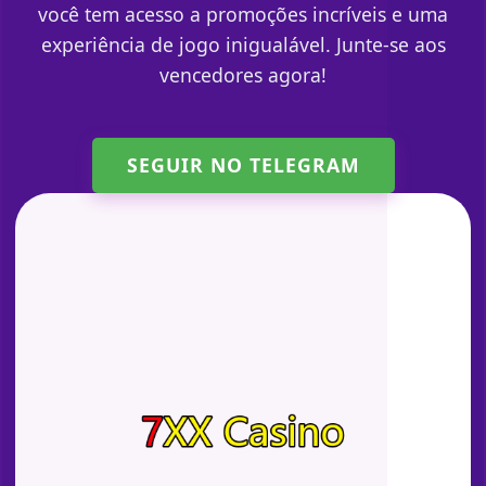
você tem acesso a promoções incríveis e uma
experiência de jogo inigualável. Junte-se aos
vencedores agora!
SEGUIR NO TELEGRAM