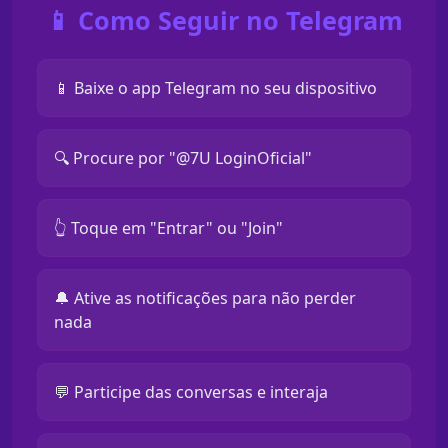
📱 Como Seguir no Telegram
📱 Baixe o app Telegram no seu dispositivo
🔍 Procure por "@7U LoginOficial"
👆 Toque em "Entrar" ou "Join"
🔔 Ative as notificações para não perder
nada
💬 Participe das conversas e interaja