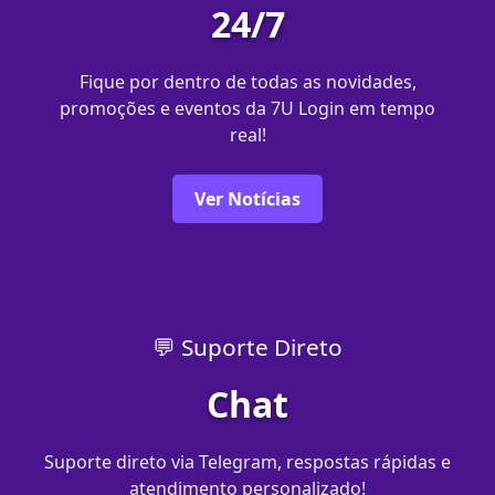
24/7
Fique por dentro de todas as novidades,
promoções e eventos da 7U Login em tempo
real!
Ver Notícias
💬 Suporte Direto
Chat
Suporte direto via Telegram, respostas rápidas e
atendimento personalizado!