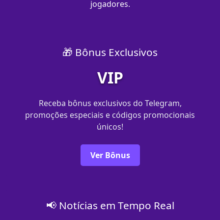
jogadores.
🎁 Bônus Exclusivos
VIP
Receba bônus exclusivos do Telegram,
promoções especiais e códigos promocionais
únicos!
Ver Bônus
📢 Notícias em Tempo Real