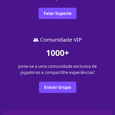
Falar Suporte
👥 Comunidade VIP
1000+
Junte-se a uma comunidade exclusiva de
jogadores e compartilhe experiências!
Entrar Grupo