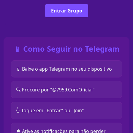
Entrar Grupo
📱 Como Seguir no Telegram
📱 Baixe o app Telegram no seu dispositivo
🔍 Procure por "@7959.ComOficial"
👆 Toque em "Entrar" ou "Join"
🔔 Ative as notificações para não perder